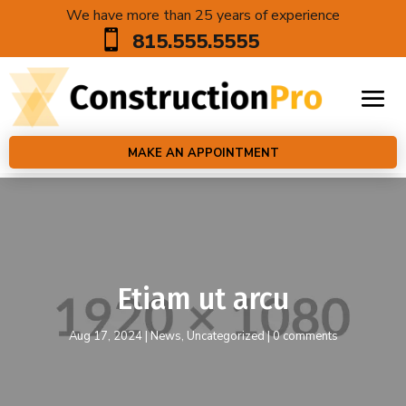
We have more than 25 years of experience

815.555.5555
MAKE AN APPOINTMENT
Etiam ut arcu
Aug 17, 2024
|
News
,
Uncategorized
|
0 comments