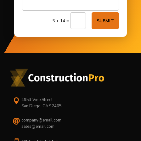
=
5 + 14
SUBMIT
4953 Vine Street

San Diego, CA 92465
company@email.com

sales@email.com